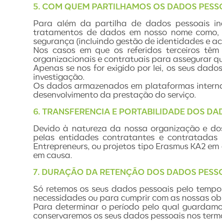
5. COM QUEM PARTILHAMOS OS DADOS PESS
Para além da partilha de dados pessoais in
tratamentos de dados em nosso nome como, por
segurança (incluindo gestão de identidades e aces
Nos casos em que os referidos terceiros tê
organizacionais e contratuais para assegurar q
Apenas se nos for exigido por lei, os seus dado
investigação.
Os dados armazenados em plataformas interna
desenvolvimento da prestação do serviço.
6. TRANSFERENCIA E PORTABILIDADE DOS DA
Devido à natureza da nossa organização e dos
pelas entidades contratantes e contratadas 
Entrepreneurs, ou projetos tipo Erasmus KA2 em 
em causa.
7. DURAÇÃO DA RETENÇÃO DOS DADOS PESS
Só retemos os seus dados pessoais pelo tempo 
necessidades ou para cumprir com as nossas obr
Para determinar o período pelo qual guardamos 
conservaremos os seus dados pessoais nos termo