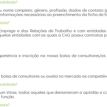
inalidade?
ome completo, género, profissão, dados de contato (pro
 informações necessárias ao preenchimento da ficha de f
oais?
prego e das Relações de Trabalho e com entidades con
uelas entidades com as quais a C4G possui contratos pa
petência e inscrição na nossa bolsa de consultores/a
bolsa de consultores ou avalia no mercado as competênci
inalidade?
lum Vitae, todos aqueles que demonstram a aptidão e c
 função.
oais?