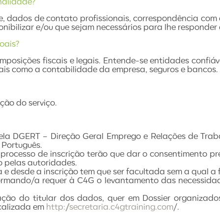
nalidade?
e, dados de contato profissionais, correspondência co
onibilizar e/ou que sejam necessários para lhe responde
oais?
imposições fiscais e legais. Entende-se entidades confi
tais como a contabilidade da empresa, seguros e bancos.
ção do serviço.
a DGERT – Direção Geral Emprego e Relações de Trabal
 Português.
 processo de inscrição terão que dar o consentimento 
 pelas autoridades.
 e desde a inscrição tem que ser facultada sem a qual a
mando/a requer à C4G o levantamento das necessidades
ação do titular dos dados, quer em Dossier organizado
ocalizada em
http://secretaria.c4gtraining.com
/.