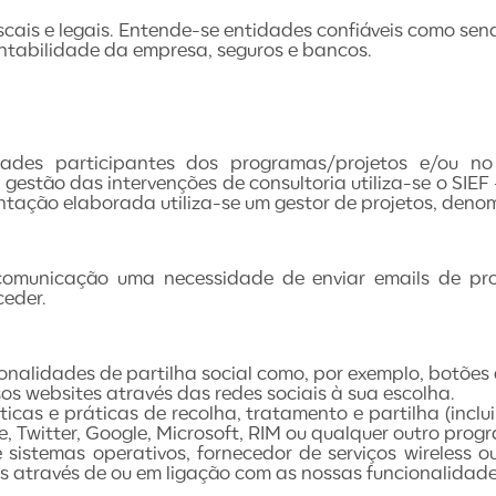
iscais e legais. Entende-se entidades confiáveis como se
ontabilidade da empresa, seguros e bancos.
ades participantes dos programas/projetos e/ou no
a gestão das intervenções de consultoria utiliza-se o SIE
mentação elaborada utiliza-se um gestor de projetos, den
municação uma necessidade de enviar emails de promo
eder.
nalidades de partilha social como, por exemplo, botões 
os websites através das redes sociais à sua escolha.
ticas e práticas de recolha, tratamento e partilha (incl
, Twitter, Google, Microsoft, RIM ou qualquer outro prog
 sistemas operativos, fornecedor de serviços wireless ou
 através de ou em ligação com as nossas funcionalidades