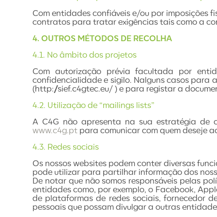
Com entidades confiáveis e/ou por imposições f
contratos para tratar exigências tais como a c
4. OUTROS MÉTODOS DE RECOLHA
4.1. No âmbito dos projetos
Com autorização prévia facultada por entid
confidencialidade e sigilo. Nalguns casos para 
(http://sief.c4gtec.eu/ ) e para registar a docu
4.2. Utilização de “mailings lists”
A C4G não apresenta na sua estratégia de co
www.c4g.pt
para comunicar com quem deseje ac
4.3. Redes sociais
Os nossos websites podem conter diversas funcio
pode utilizar para partilhar informação dos noss
De notar que não somos responsáveis pelas polí
entidades como, por exemplo, o Facebook, Apple
de plataformas de redes sociais, fornecedor de
pessoais que possam divulgar a outras entidades