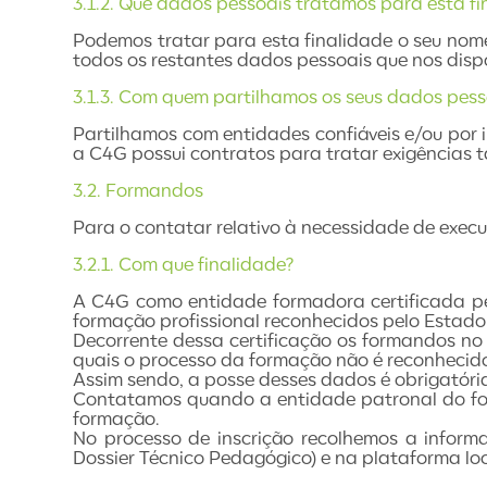
3.1.2. Que dados pessoais tratamos para esta fi
Podemos tratar para esta finalidade o seu nom
todos os restantes dados pessoais que nos disp
3.1.3. Com quem partilhamos os seus dados pess
Partilhamos com entidades confiáveis e/ou por 
a C4G possui contratos para tratar exigências 
3.2. Formandos
Para o contatar relativo à necessidade de execu
3.2.1. Com que finalidade?
A C4G como entidade formadora certificada pel
formação profissional reconhecidos pelo Estado
Decorrente dessa certificação os formandos no
quais o processo da formação não é reconhecido
Assim sendo, a posse desses dados é obrigatória
Contatamos quando a entidade patronal do for
formação.
No processo de inscrição recolhemos a inform
Dossier Técnico Pedagógico) e na plataforma l