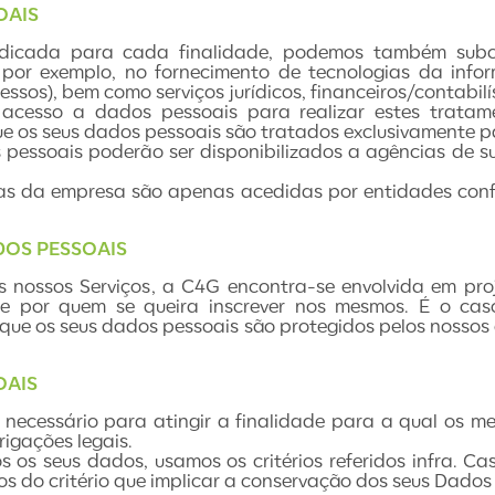
OAIS
dicada para cada finalidade, podemos também subcon
 exemplo, no fornecimento de tecnologias da informa
sos), bem como serviços jurídicos, financeiros/contabilís
m acesso a dados pessoais para realizar estes trata
ue os seus dados pessoais são tratados exclusivamente p
s pessoais poderão ser disponibilizados a agências de s
s da empresa são apenas acedidas por entidades confi
DOS PESSOAIS
 nossos Serviços, a C4G encontra-se envolvida em proj
e por quem se queira inscrever nos mesmos. É o cas
que os seus dados pessoais são protegidos pelos nossos c
OAIS
necessário para atingir a finalidade para a qual os m
igações legais.
os seus dados, usamos os critérios referidos infra. Cas
s do critério que implicar a conservação dos seus Dados