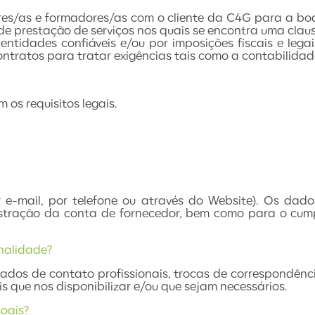
ores/as e formadores/as com o cliente da C4G para a b
 prestação de serviços nos quais se encontra uma clausu
ntidades confiáveis e/ou por imposições fiscais e lega
ntratos para tratar exigências tais como a contabilidad
 os requisitos legais.
r e-mail, por telefone ou através do Website). Os dad
stração da conta de fornecedor, bem como para o cump
inalidade?
dados de contato profissionais, trocas de correspondên
s que nos disponibilizar e/ou que sejam necessários.
oais?