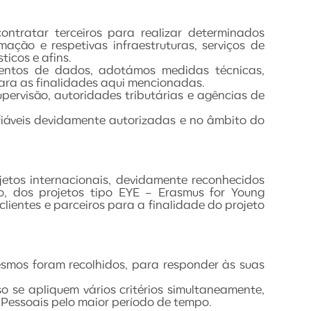
tratar terceiros para realizar determinados
ção e respetivas infraestruturas, serviços de
ticos e afins.
mentos de dados, adotámos medidas técnicas,
ara as finalidades aqui mencionadas.
upervisão, autoridades tributárias e agências de
áveis devidamente autorizadas e no âmbito do
etos internacionais, devidamente reconhecidos
o, dos projetos tipo EYE – Erasmus for Young
lientes e parceiros para a finalidade do projeto
esmos foram recolhidos, para responder às suas
o se apliquem vários critérios simultaneamente,
 Pessoais pelo maior período de tempo.