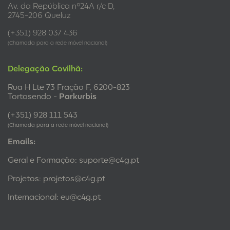
Av. da República nº24A r/c D,
2745-206 Queluz
(+351) 928 037 436
(Chamada para a rede móvel nacional)
Delegação Covilhã:
Rua H Lte 73 Fração F, 6200-823
Tortosendo -
Parkurbis
(+351) 928 111 543
(Chamada para a rede móvel nacional)
Emails:
Geral e Formação:
suporte@c4g.pt
Projetos:
projetos@c4g.pt
Internacional:
eu@c4g.pt