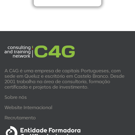
A C4G é uma empresa de capitais Portugueses, com
sede em Queluz e escritório em Castelo Branco. Desde
2001 trabalha na área de consultoria, formação
certificada e projetos de investimento.
Sobre nós
Website Internacional
Recrutamento